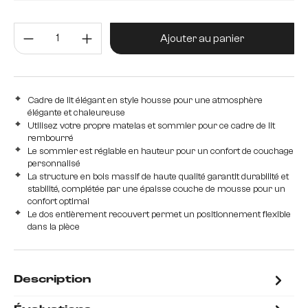
140 cm
180 cm
Quantité de produit : Entrez la 
Ajouter au panier
Cadre de lit élégant en style housse pour une atmosphère
élégante et chaleureuse
Utilisez votre propre matelas et sommier pour ce cadre de lit
rembourré
Le sommier est réglable en hauteur pour un confort de couchage
personnalisé
La structure en bois massif de haute qualité garantit durabilité et
stabilité, complétée par une épaisse couche de mousse pour un
confort optimal
Le dos entièrement recouvert permet un positionnement flexible
dans la pièce
Description