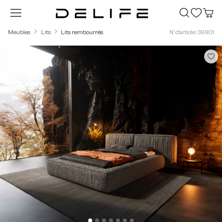
Passer au contenu principal
Meubles
Lits
Lits rembourrés
N° d'article : 39901
Ignorer la galerie d'images