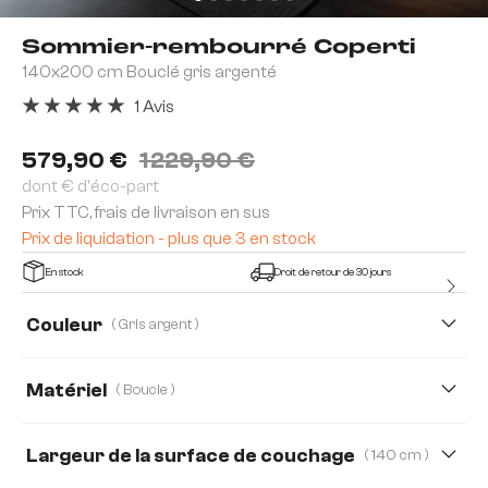
Sommier-rembourré Coperti
140x200 cm Bouclé gris argenté
1 Avis
Note moyenne de 5 sur 5 étoiles
579,90 €
1 229,90 €
dont € d'éco-part
Prix TTC, frais de livraison en sus
Prix de liquidation - plus que 3 en stock
En stock
Droit de retour de 30 jours
Couleur
( Gris argent )
Matériel
( Boucle )
Boucle
Tissu microfibre
Largeur de la surface de couchage
( 140 cm )