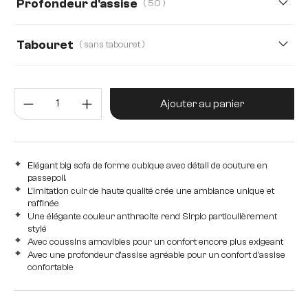
Profondeur d'assise
( 50 )
50
78
Tabouret
( sans tabouret )
Avec tabouret
sans tabouret
Quantité de produit : Entrez la 
Ajouter au panier
Elégant big sofa de forme cubique avec détail de couture en
passepoil.
L'imitation cuir de haute qualité crée une ambiance unique et
raffinée
Une élégante couleur anthracite rend Sirpio particulièrement
stylé
Avec coussins amovibles pour un confort encore plus exigeant
Avec une profondeur d'assise agréable pour un confort d'assise
confortable