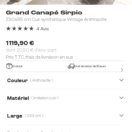
Grand Canapé Sirpio
230x95 cm Cuir synthétique Vintage Anthracite
4 Avis
Note moyenne de 5 sur 5 étoiles
1 119,90 €
dont 20,50 € d'éco-part
Prix TTC, frais de livraison en sus
En stock
Droit de retour de 30 jours
Couleur
( Anthracite )
Matériel
( imitation cuir )
imitation cuir
Boucle
Tissu microfibre
Large
( 233 cm )
Velours côtelé
233 cm
266 cm