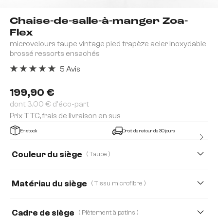
Chaise-de-salle-à-manger Zoa-
Flex
microvelours taupe vintage pied trapèze acier inoxydable
brossé ressorts ensachés
5 Avis
Note moyenne de 5 sur 5 étoiles
199,90 €
dont 3,00 € d'éco-part
Prix TTC, frais de livraison en sus
En stock
Droit de retour de 30 jours
Couleur du siège
( Taupe )
Matériau du siège
( Tissu microfibre )
Tissu microfibre
Bouclé Soft
Cuir véritable
Cadre de siège
( Piètement à patins )