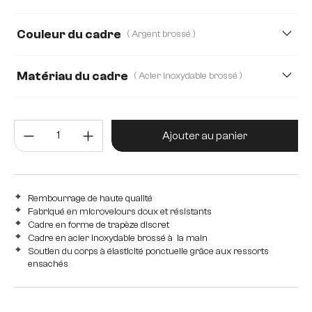
Echt-Leder/Chenille
Mikrofaser/Bouclé
Couleur du cadre
( Argent brossé )
Plüsch
Strukturstoff Soft
Teddystoff
Velours côtelé
Webstoff Soft
Matériau du cadre
( Acier inoxydable brossé )
Acier inoxydable brossé
Bois
Quantité de produit : Entrez la 
Edelstahl graphit
Métal
Ajouter au panier
Rembourrage de haute qualité
Fabriqué en microvelours doux et résistants
Cadre en forme de trapèze discret
Cadre en acier inoxydable brossé à la main
Soutien du corps à élasticité ponctuelle grâce aux ressorts
ensachés