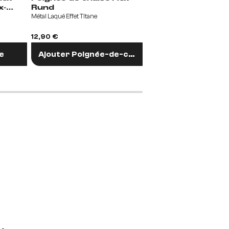
Rund
Rund
Métal Laqué Effet Titane
acier inoxydable graphite
12,90 €
12,90 €
e
Ajouter Poignée-de-chaise
Ajouter Poignée-