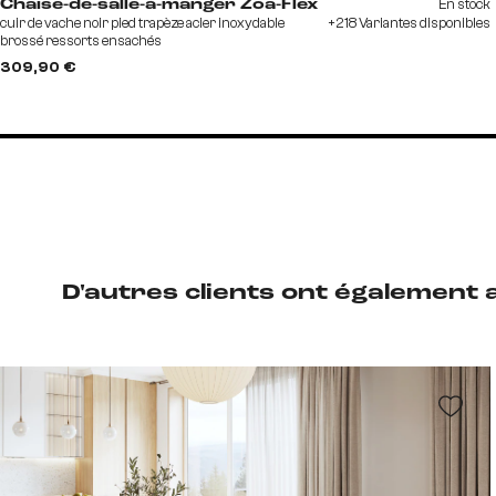
En stock
Chaise-de-salle-à-manger Zoa-Flex
cuir de vache noir pied trapèze acier inoxydable
+218 Variantes disponibles
brossé ressorts ensachés
309,90 €
D'autres clients ont également 