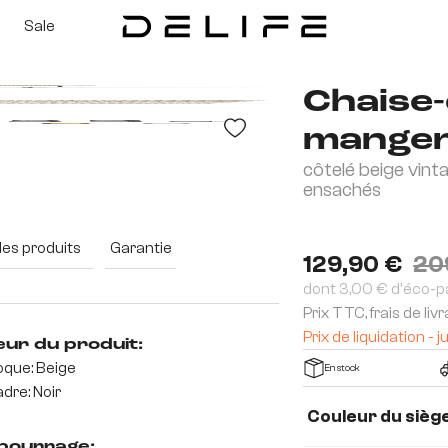
Sale
Chaise-
manger
côtelé beige vint
3D
ensachés
des produits
Garantie
129,90 €
20
dont 3,00 € d'éco-p
Prix TTC, frais de liv
Prix de liquidation 
eur du produit:
que: Beige
En stock
dre: Noir
Couleur du sièg
ourrage: