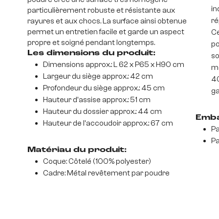
in
particulièrement robuste et résistante aux
ré
rayures et aux chocs. La surface ainsi obtenue
permet un entretien facile et garde un aspect
Ce
propre et soigné pendant longtemps.
po
Les dimensions du produit:
so
Dimensions approx.: L 62 x P65 x H90 cm
mo
Largeur du siège approx.: 42 cm
40
Profondeur du siège approx.: 45 cm
ga
Hauteur d'assise approx.: 51 cm
Hauteur du dossier approx.: 44 cm
Emba
Hauteur de l'accoudoir approx.: 67 cm
Pa
Pa
Matériau du produit:
Coque: Côtelé (100% polyester)
Cadre: Métal revêtement par poudre