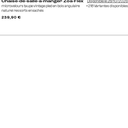
Disponible le 28/10/2026
Chaise-de-salle-à-manger Zoa-Flex
microvelours taupe vintage pied en bois angulaire
+218 Variantes disponibles
naturel ressorts ensachés
239,90 €