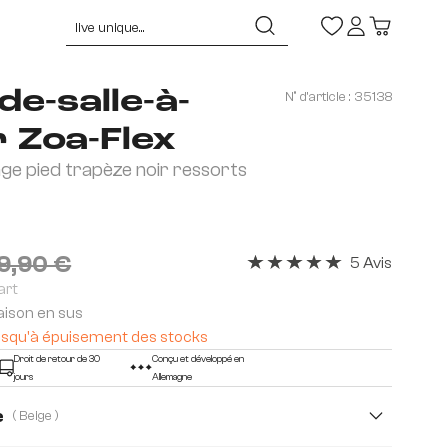
de-salle-à-
N° d'article :
35138
 Zoa-Flex
age pied trapèze noir ressorts
9,90 €
5 Avis
Note moyenne de 5 sur 5 éto
art
raison en sus
- jusqu'à épuisement des stocks
Droit de retour de 30
Conçu et développé en
jours
Allemagne
e
( Beige )