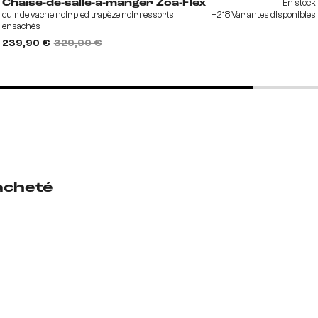
En stock
Chaise-de-salle-à-manger Zoa-Flex
cuir de vache noir pied trapèze noir ressorts
+218 Variantes disponibles
ensachés
239,90 €
329,90 €
acheté