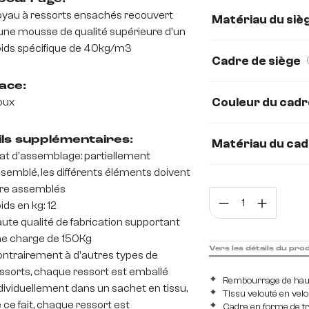
yau à ressorts ensachés recouvert
Matériau du siè
une mousse de qualité supérieure d'un
Bouclé Soft
Te
ids spécifique de 40kg/m3
Cadre de siège
Webstoff Soft
ace:
Couleur du cadr
oux
Mikrofaser/Boucl
ils supplémentaires:
Matériau du ca
at d'assemblage: partiellement
Métal
Acier in
semblé, les différents éléments doivent
re assemblés
Quan
ids en kg: 12
ute qualité de fabrication supportant
e charge de 150Kg
Vers les détails du pro
ntrairement à d'autres types de
ssorts, chaque ressort est emballé
Rembourrage de haut
dividuellement dans un sachet en tissu,
Tissu velouté en vel
 ce fait, chaque ressort est
Cadre en forme de tr