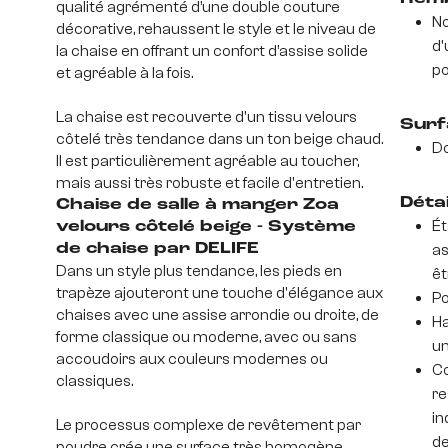
qualité agrémenté d’une double couture
No
décorative, rehaussent le style et le niveau de
d'
la chaise en offrant un confort d’assise solide
po
et agréable à la fois.
La chaise est recouverte d'un tissu velours
Surf
côtelé très tendance dans un ton beige chaud.
D
Il est particulièrement agréable au toucher,
mais aussi très robuste et facile d'entretien.
Déta
Chaise de salle à manger Zoa
Ét
velours côtelé beige - Système
de chaise par DELIFE
as
Dans un style plus tendance, les pieds en
êt
trapèze ajouteront une touche d'élégance aux
Po
chaises avec une assise arrondie ou droite, de
Ha
forme classique ou moderne, avec ou sans
un
accoudoirs aux couleurs modernes ou
Co
classiques.
re
in
Le processus complexe de revêtement par
de
poudre crée une surface très homogène