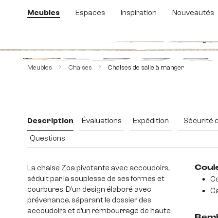
sser au contenu principal
Passer à la recherche
Passer à la navigation principale
Meubles
Espaces
Inspiration
Nouveautés
Ignorer la galerie d'images
Meubles
Chaises
Chaises de salle à manger
Description
Évaluations
Expédition
Sécurité 
Questions
La chaise Zoa pivotante avec accoudoirs,
Coul
séduit par la souplesse de ses formes et
Co
courbures. D’un design élaboré avec
Ca
prévenance, séparant le dossier des
accoudoirs et d’un rembourrage de haute
Remb