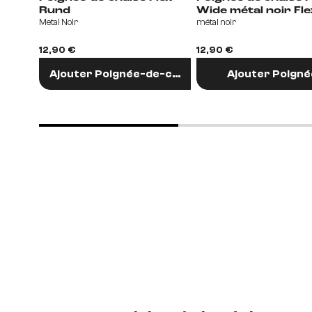
Rund
Wide métal noir Flex-
Metal Noir
métal noir
Flach
12,90 €
12,90 €
Ajouter Poignée-de-chaise
Ajouter Poigné