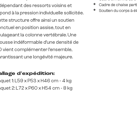
Cadre de chaise part
dépendant des ressorts voisins et
Soutien du corps à é
pond à la pression individuelle sollicitée.
tte structure offre ainsi un soutien
nctuel en position assise, tout en
ulageant la colonne vertébrale. Une
usse indéformable d’une densité de
 vient complémenter l’ensemble,
rantissant une longévité majeure.
llage d'expédition:
quet 1: L59 x P53 x H46 cm - 4 kg
quet 2: L72 x P60 x H54 cm - 8 kg