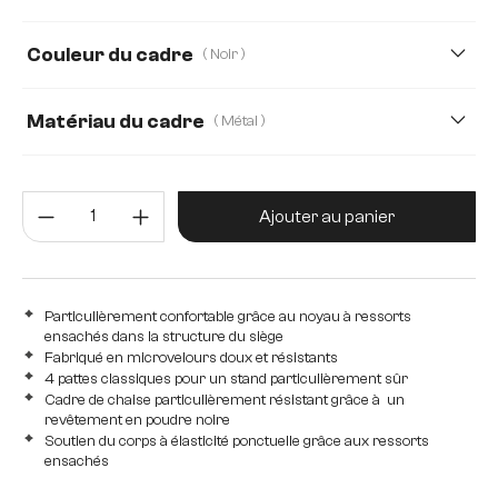
Cuir véritable
Plüsch
Strukturstoff Soft
Couleur du cadre
( Noir )
Teddystoff
Tissu structuré
Webstoff Soft
Matériau du cadre
( Métal )
Métal
Acier inoxydable brossé
Bois
Quantité de produit : Entrez la 
Edelstahl graphit
Eiche
Ajouter au panier
Particulièrement confortable grâce au noyau à ressorts
ensachés dans la structure du siège
Fabriqué en microvelours doux et résistants
4 pattes classiques pour un stand particulièrement sûr
Cadre de chaise particulièrement résistant grâce à un
revêtement en poudre noire
Soutien du corps à élasticité ponctuelle grâce aux ressorts
ensachés