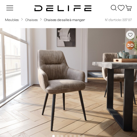
Passer au contenu principal
Meubles
Chaises
Chaises de salle à manger
N° d'article : 33797
Ignorer la galerie d'images
3D