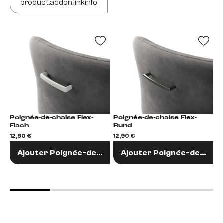
product.addon.linkinfo
Poignée-de-chaise Flex-
Poignée-de-chaise Flex-
Po
Flach
Rund
R
12,90 €
12,90 €
1
Ajouter Poignée-de-chaise
Ajouter Poignée-de-chai