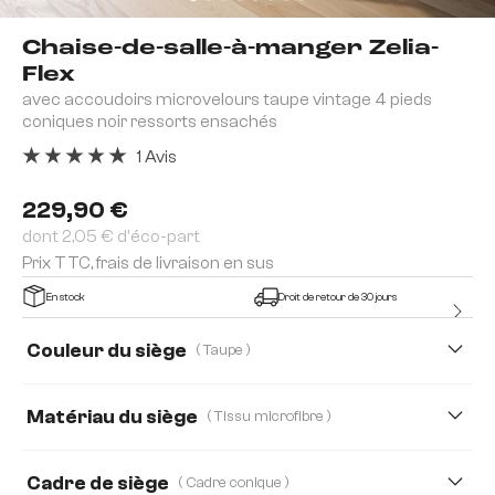
Chaise-de-salle-à-manger Zelia-
Flex
avec accoudoirs microvelours taupe vintage 4 pieds
coniques noir ressorts ensachés
1 Avis
Note moyenne de 5 sur 5 étoiles
229,90 €
dont 2,05 € d'éco-part
Prix TTC, frais de livraison en sus
En stock
Droit de retour de 30 jours
Couleur du siège
( Taupe )
Matériau du siège
( Tissu microfibre )
Tissu microfibre
Boucle
Bouclé Soft
Cadre de siège
( Cadre conique )