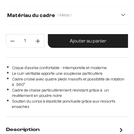
Matériau du cadre
( Métal )
Métal
Acier inoxydable brossé
Bois
Quantité de produit : Entrez la 
Ajouter au panier
Coque d'assise confortable - intemporelle et moderne
Le cuir véritable apporte une souplesse particulière
Cadre croisé avec quatre pieds massifs et possibilité de rotation
à 360°
Cadre de chaise particulièrement résistant grâce à un
revêtement en poudre noire
Soutien du corps à élasticité ponctuelle grâce aux ressorts
ensachés
Description