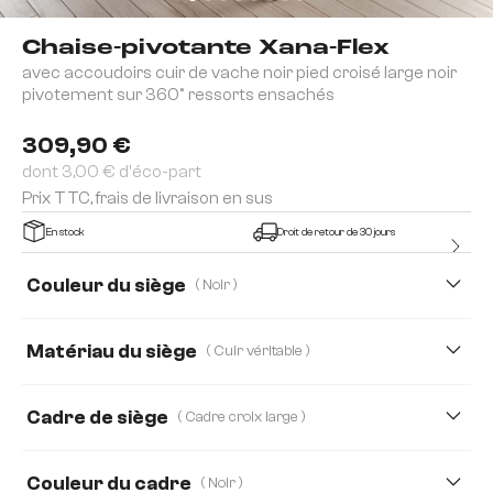
Chaise-pivotante Xana-Flex
avec accoudoirs cuir de vache noir pied croisé large noir
pivotement sur 360° ressorts ensachés
309,90 €
dont 3,00 € d'éco-part
Prix TTC, frais de livraison en sus
En stock
Droit de retour de 30 jours
Couleur du siège
( Noir )
Matériau du siège
( Cuir véritable )
Cuir véritable
Tissu microfibre
Cadre de siège
( Cadre croix large )
Couleur du cadre
( Noir )