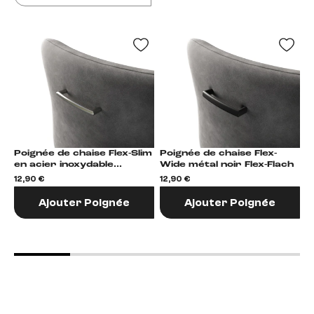
Poignée de chaise Flex-Slim
Poignée de chaise Flex-
Po
en acier inoxydable
Wide métal noir Flex-Flach
R
Argent Flex-Rund
12,90 €
12,90 €
1
Ajouter Poignée
Ajouter Poignée