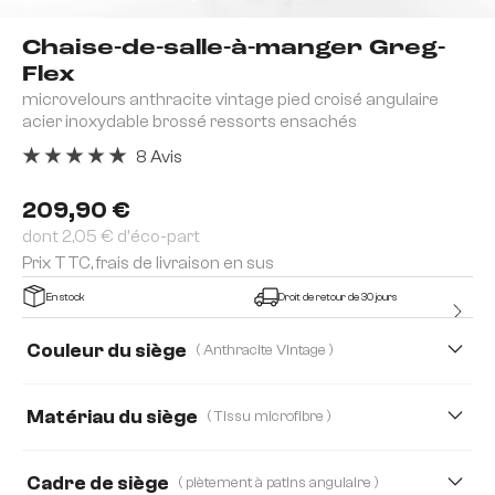
Chaise-de-salle-à-manger Greg-
Flex
microvelours anthracite vintage pied croisé angulaire
acier inoxydable brossé ressorts ensachés
8 Avis
Note moyenne de 5 sur 5 étoiles
209,90 €
dont 2,05 € d'éco-part
Prix TTC, frais de livraison en sus
En stock
Droit de retour de 30 jours
Couleur du siège
( Anthracite Vintage )
Matériau du siège
( Tissu microfibre )
Tissu microfibre
Bouclé Soft
Cuir véritable
Cadre de siège
( piètement à patins angulaire )