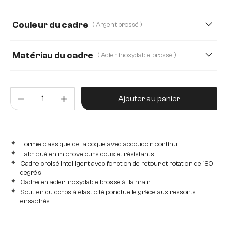
Plüsch
Strukturstoff Soft
Teddystoff
Couleur du cadre
( Argent brossé )
Velours côtelé
Webstoff Soft
microfibre/bouclé, Tissu microfibre
Matériau du cadre
( Acier inoxydable brossé )
Acier inoxydable brossé
Bois
Quantité de produit : Entrez la 
Edelstahl graphit
Métal
Ajouter au panier
Forme classique de la coque avec accoudoir continu
Fabriqué en microvelours doux et résistants
Cadre croisé intelligent avec fonction de retour et rotation de 180
degrés
Cadre en acier inoxydable brossé à la main
Soutien du corps à élasticité ponctuelle grâce aux ressorts
ensachés