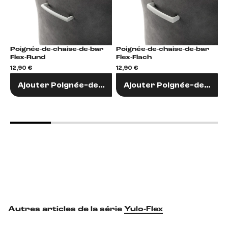
Poignée-de-chaise-de-bar
Poignée-de-chaise-de-bar
P
Flex-Rund
Flex-Flach
F
12,90 €
12,90 €
1
Ajouter Poignée-de-chaise-de-bar
Ajouter Poignée-de-chai
Autres articles de la série
Yulo-Flex