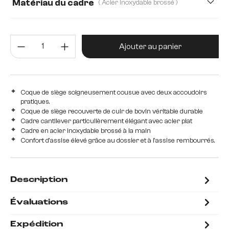
Matériau du cadre
( Acier inoxydable brossé )
Acier inoxydable brossé
Métal
Quantité de produit : Entrez la 
Ajouter au panier
Coque de siège soigneusement cousue avec deux accoudoirs
pratiques.
Coque de siège recouverte de cuir de bovin véritable durable
Cadre cantilever particulièrement élégant avec acier plat
Cadre en acier inoxydable brossé à la main
Confort d'assise élevé grâce au dossier et à l'assise rembourrés.
Description
Évaluations
Expédition