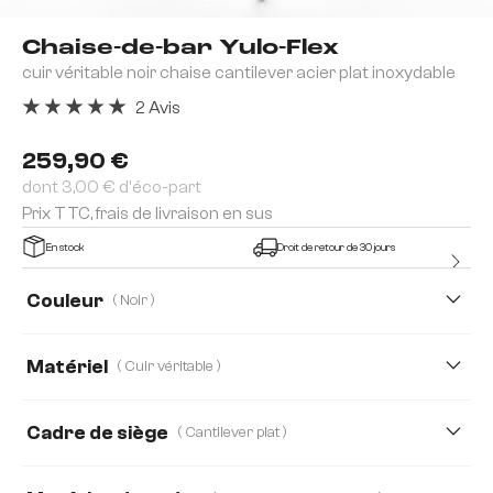
Chaise-de-bar Yulo-Flex
cuir véritable noir chaise cantilever acier plat inoxydable
2 Avis
Note moyenne de 5 sur 5 étoiles
259,90 €
dont 3,00 € d'éco-part
Prix TTC, frais de livraison en sus
En stock
Droit de retour de 30 jours
Couleur
( Noir )
Matériel
( Cuir véritable )
Cuir véritable
Bouclé Soft
Strukturstoff Soft
Cadre de siège
( Cantilever plat )
Tissu microfibre
Webstoff Soft