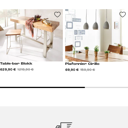
Table-bar Blokk
Plafonnier Cirillo
629,90 €
1 219,90 €
69,90 €
159,90 €