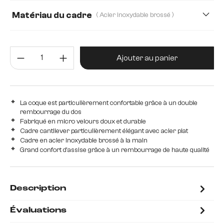
Matériau du cadre
( Acier inoxydable brossé )
Acier inoxydable brossé
Métal
Quantité de produit : Entrez la 
Ajouter au panier
La coque est particulièrement confortable grâce à un double
rembourrage du dos
Fabriqué en micro velours doux et durable
Cadre cantilever particulièrement élégant avec acier plat
Cadre en acier inoxydable brossé à la main
Grand confort d'assise grâce à un rembourrage de haute qualité
Description
Évaluations