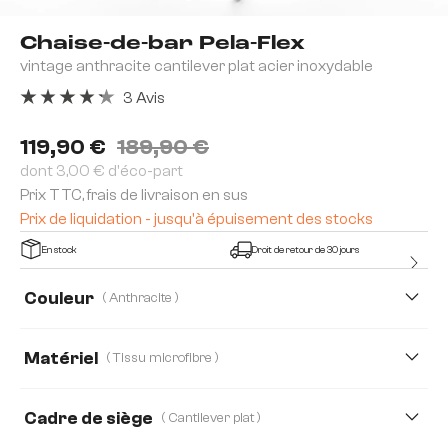
Chaise-de-bar Pela-Flex
vintage anthracite cantilever plat acier inoxydable
3 Avis
Note moyenne de 4.33 sur 5 étoiles
119,90 €
189,90 €
dont 3,00 € d'éco-part
Prix TTC, frais de livraison en sus
Prix de liquidation - jusqu'à épuisement des stocks
En stock
Droit de retour de 30 jours
Couleur
( Anthracite )
Matériel
( Tissu microfibre )
Tissu microfibre
Bouclé Soft
Cuir véritable
Cadre de siège
( Cantilever plat )
Strukturstoff Soft
Velours
Webstoff Soft