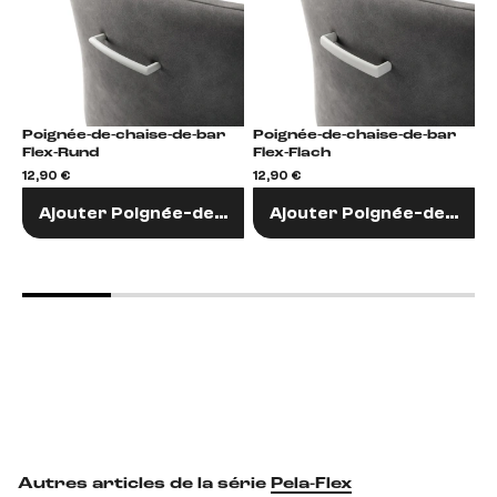
Poignée-de-chaise-de-bar
Poignée-de-chaise-de-bar
P
Flex-Rund
Flex-Flach
F
12,90 €
12,90 €
1
Ajouter Poignée-de-chaise-de-bar
Ajouter Poignée-de-chai
Autres articles de la série
Pela-Flex