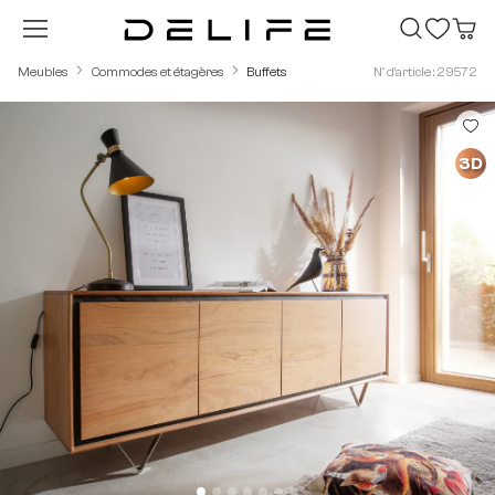
Passer au contenu principal
Meubles
Commodes et étagères
Buffets
N° d'article : 29572
Ignorer la galerie d'images
3D