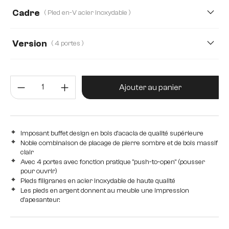
200 cm
145 cm
175 cm
Cadre
( Pied en-V acier inoxydable )
Version
( 4 portes )
4 portes
2 portes, 3 tiroirs
3 portes
Quantité de produit : Entrez la 
4 portes, 1 compartiment
Ajouter au panier
Imposant buffet design en bois d'acacia de qualité supérieure
Noble combinaison de placage de pierre sombre et de bois massif
clair
Avec 4 portes avec fonction pratique "push-to-open" (pousser
pour ouvrir)
Pieds filigranes en acier inoxydable de haute qualité
Les pieds en argent donnent au meuble une impression
d'apesanteur.