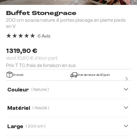
Buffet Stonegrace
200 cm acacia nature 4 portes placage en pierre pieds
en V
6 Avis
Note moyenne de 5 sur 5 étoiles
1 319,90 €
dont 10,60 € d'éco-part
Prix TTC, frais de livraison en sus
En stock
Droit de retour de 30 jours
Couleur
( Naturel )
Matériel
( Akazie )
Akazie
Chêne
Large
( 200 cm )