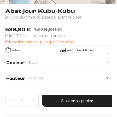
Abat-jour Kubu-Kubu
Ø 100x120 cm turquoise de jacinthe d'eau
539,90 €
1 479,90 €
Prix TTC, frais de livraison en sus
Prix de liquidation - plus que 2 en stock
En stock
Droit de retour de 30 jours
Couleur
( Bleu )
Hauteur
( 120 cm )
75 cm
90 cm
120 cm
Quantité de produit : Entrez la 
Ajouter au panier