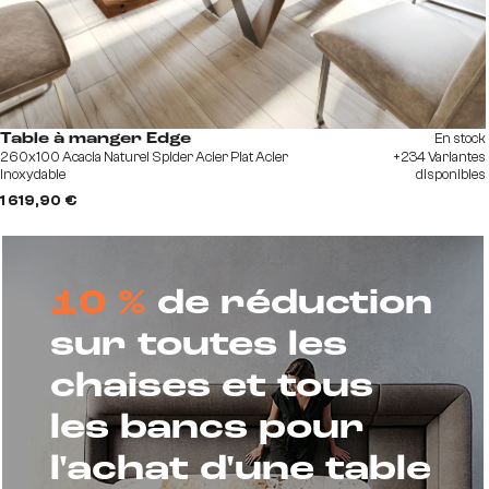
En stock
Table à manger Edge
260x100 Acacia Naturel Spider Acier Plat Acier
+234 Variantes
Inoxydable
disponibles
1 619,90 €
10 %
de réduction
sur toutes les
chaises et tous
les bancs pour
l'achat d'une table