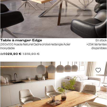
En stock
Table à manger Edge
260x100 Acacia Naturel Cadre croisé rectangle Acier
+234 Variantes
inoxydable
disponibles
de
1 029,90 €
1 319,90 €