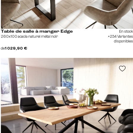
En stock
Table de salle à manger Edge
260x100 acacia naturel métal noir
+234 Variantes
disponibles
de
1 029,90 €