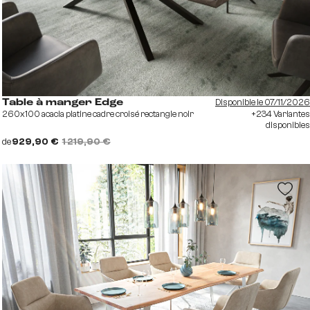
Disponible le 07/11/2026
Table à manger Edge
260x100 acacia platine cadre croisé rectangle noir
+234 Variantes
disponibles
de
929,90 €
1 219,90 €