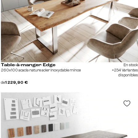
En stock
Table-à-manger Edge
260x100 acacia nature acier inoxydable mince
+234 Variantes
disponibles
de
1 229,90 €