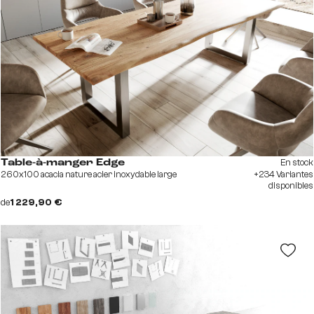
En stock
Table-à-manger Edge
260x100 acacia nature acier inoxydable large
+234 Variantes
disponibles
de
1 229,90 €