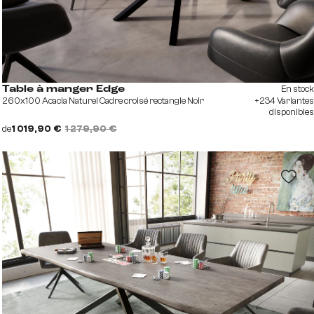
En stock
Table à manger Edge
260x100 Acacia Naturel Cadre croisé rectangle Noir
+234 Variantes
disponibles
de
1 019,90 €
1 279,90 €