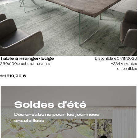
Disponible le 07/11/2026
Table à manger Edge
260x100 acacia platine verre
+234 Variantes
disponibles
de
1 519,90 €
Soldes d'été
Des créations pour les journées
ensoleillées