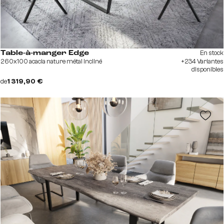
En stock
Table-à-manger Edge
260x100 acacia nature métal incliné
+234 Variantes
disponibles
de
1 319,90 €