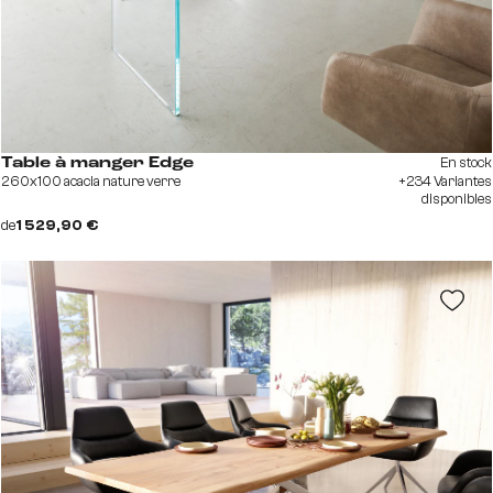
En stock
Table à manger Edge
260x100 acacia nature verre
+234 Variantes
disponibles
de
1 529,90 €