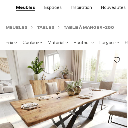
sser au contenu principal
Passer à la recherche
Passer à la navigation principale
Meubles
Espaces
Inspiration
Nouveautés
MEUBLES
TABLES
TABLE À MANGER-260
Prix
Couleur
Matériel
Hauteur
Largeur
P