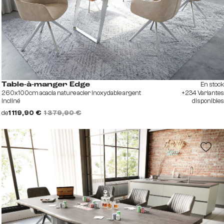
En stock
Table-à-manger Edge
260x100cm acacia nature acier inoxydable argent
+234 Variantes
incliné
disponibles
de
1 119,90 €
1 379,90 €