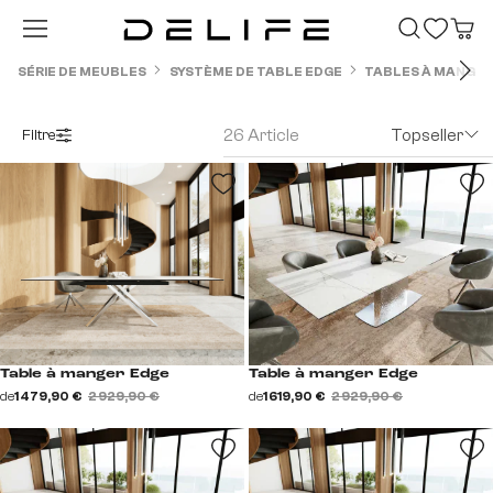
Passer au contenu principal
SÉRIE DE MEUBLES
SYSTÈME DE TABLE EDGE
TABLES À MANGER
26 Article
Topseller
Filtre
Table à manger Edge
Table à manger Edge
de
1 479,90 €
2 929,90 €
de
1 619,90 €
2 929,90 €