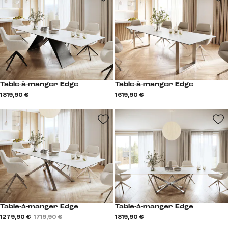
Table-à-manger Edge
Table-à-manger Edge
1 819,90 €
1 619,90 €
Table-à-manger Edge
Table-à-manger Edge
1 279,90 €
1 719,90 €
1 819,90 €