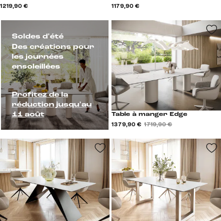
1 219,90 €
1 179,90 €
Soldes d'été
Des créations pour
les journées
ensoleillées
Profitez de la
réduction jusqu'au
11 août
Table à manger Edge
1 379,90 €
1 719,90 €