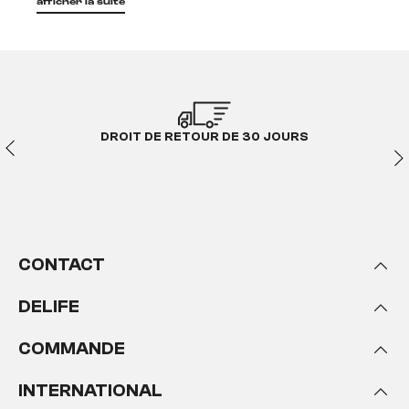
afficher la suite
table Edge peuvent être combinés avec 10 types de
piètements différents !
Créons ensemble votre table
et ensuite tout un monde intérieur !
Découvrez le nouveau
système de tables Edge
DROIT DE RETOUR DE 30 JOURS
Qu'est-ce qui caractérise les tables
Edge ?
Lorsque nous avons réfléchi à nos nouvelles tables à
manger, une chose était claire dès le départ: nous sommes
CONTACT
tous axés sur la diversité. À maintes reprises, nous avons
reçu des demandes de clients concernant le souhait de
personaliser leur table à manger. Couleurs, formes, tailles,
DELIFE
pieds, il était important pour nous de trouver un système
qui permette aux clients de composer leur propre table à
COMMANDE
manger en fonction des besoins et des goûts de chacun.
Nous avons mis en œuvre cette idée dans une sorte de
INTERNATIONAL
configurateur, dans lequel il était possible de configurer