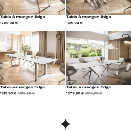
Table-à-manger Edge
Table-à-manger Edge
1 729,90 €
1 319,90 €
Table-à-manger Edge
Table à manger Edge
1 319,90 €
1 619,90 €
1 379,90 €
1 819,90 €