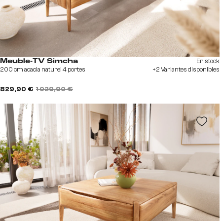
En stock
Meuble-TV Simcha
200 cm acacia naturel 4 portes
+2 Variantes disponibles
829,90 €
1 029,90 €