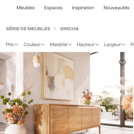
sser au contenu principal
Passer à la recherche
Passer à la navigation principale
Meubles
Espaces
Inspiration
Nouveautés
SÉRIE DE MEUBLES
SIMCHA
Prix
Couleur
Matériel
Hauteur
Largeur
P